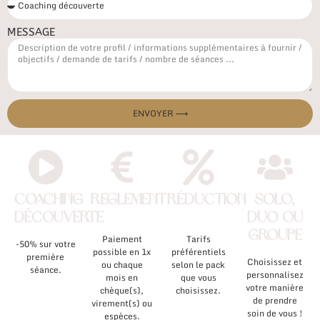
MESSAGE
ENVOYER ⟶
COACHING
REGLEMENT
RÉDUCTION
SOLO,
DÉCOUVERTE
DUO OU
GROUPE
Paiement
Tarifs
-50% sur votre
possible en 1x
préférentiels
première
Choisissez et
ou chaque
selon le pack
séance.
personnalisez
mois en
que vous
votre manière
chèque(s),
choisissez.
de prendre
virement(s) ou
soin de vous !
espèces.